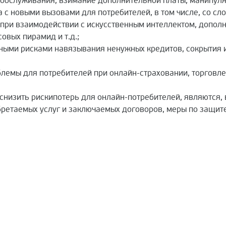
обслуживания, взимание дополнительной платы, манипуляц
с новыми вызовами для потребителей, в том числе, со сл
при взаимодействии с искусственным интеллектом, допо
вых пирамид и т.д.;
ными рисками навязывания ненужных кредитов, сокрытия и
блемы для потребителей при онлайн-страховании, торговл
изить рискипотерь для онлайн-потребителей, являются, в
бретаемых услуг и заключаемых договоров, меры по защи