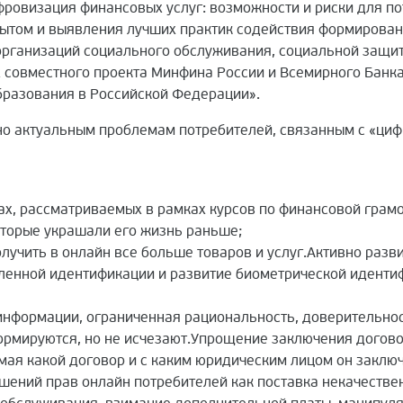
ровизация финансовых услуг: возможности и риски для по
пытом и выявления лучших практик содействия формирова
организаций социального обслуживания, социальной защи
х совместного проекта Минфина России и Всемирного Бан
бразования в Российской Федерации».
о актуальным проблемам потребителей, связанным с «циф
ах, рассматриваемых в рамках курсов по финансовой грамо
оторые украшали его жизнь раньше;
лучить в онлайн все больше товаров и услуг.Активно раз
аленной идентификации и развитие биометрической идентиф
нформации, ограниченная рациональность, доверительност
ормируются, но не исчезают.Упрощение заключения договор
ая какой договор и с каким юридическим лицом он заключ
ений прав онлайн потребителей как поставка некачественн