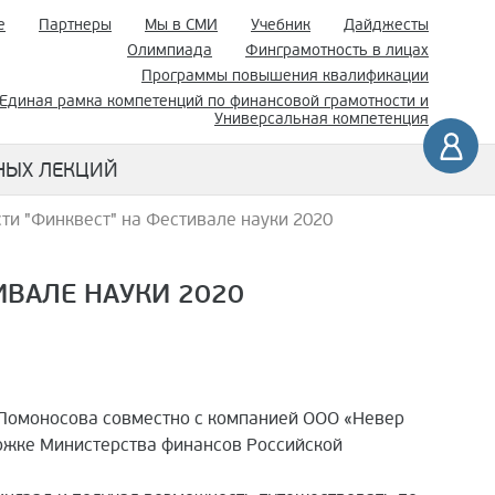
е
Партнеры
Мы в СМИ
Учебник
Дайджесты
Олимпиада
Финграмотность в лицах
Программы повышения квалификации
Единая рамка компетенций по финансовой грамотности и
Универсальная компетенция
НЫХ ЛЕКЦИЙ
ти "Финквест" на Фестивале науки 2020
ИВАЛЕ НАУКИ 2020
 Ломоносова совместно с компанией ООО «Невер
ржке Министерства финансов Российской