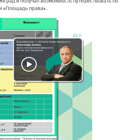
Финград и получал возможность путешествовать по
 и «Площадь права».