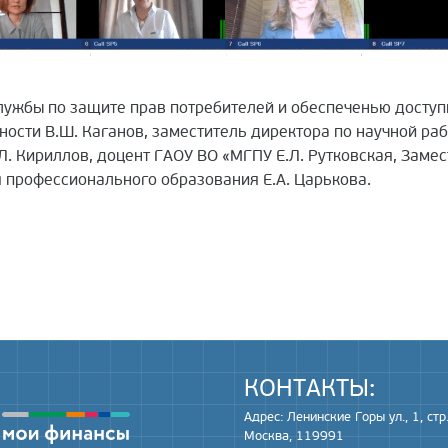
лужбы по защите прав потребителей и обеспеченью доступн
ости В.Ш. Каганов, заместитель директора по научной раб
Л. Кириллов, доцент ГАОУ ВО «МГПУ Е.Л. Рутковская, Зам
 профессионального образования Е.А. Царькова.
КОНТАКТЫ:
Адрес: Ленинские Горы ул., 1, стр.
Москва, 119991