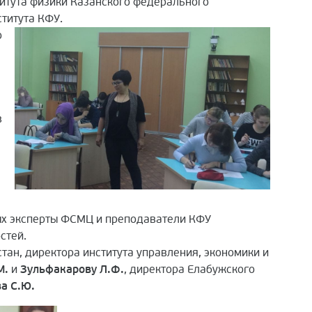
титута физики Казанского федерального
титута КФУ.
о
в
ых эксперты ФСМЦ и преподаватели КФУ
стей.
ан, директора института управления, экономики и
М.
и
Зульфакарову Л.Ф.
, директора Елабужского
а С.Ю.