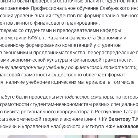
 визита были проверены остаточные знания студентов Инс
 направления Профессиональное обучение Елабужского инс
сокий уровень знаний студентов по формированию личног
ентов личного финансового планирования.
нтервью
со студентами и преподавателями кафедры
онометрики КФУ в г. Казани и факультета Экономики и
олноценному формированию компетенций у студентов
в экономики и предпринимательства, перераспределение 
овами экономической культуры и финансовой грамотности.
енку э
лектронному учебнику по финансовой грамотности,
ансовой грамотности существенно облегчает формат
ия, наличие учебно-методических материалов, в том числе
 Елабуге были проведены
методические семинары,
на котор
грамотности студентам-неэкономистам разных специально
 визита регионального координатора в Республике Татарст
ы экономической теории и эконометрики КФУ
Вахитову Т.
ономики и управления Елабужского института КФУ
Бахвалов