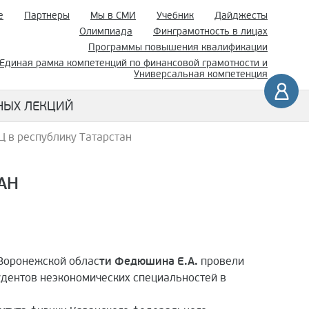
е
Партнеры
Мы в СМИ
Учебник
Дайджесты
Олимпиада
Финграмотность в лицах
Программы повышения квалификации
Единая рамка компетенций по финансовой грамотности и
Универсальная компетенция
НЫХ ЛЕКЦИЙ
 в республику Татарстан
АН
 Воронежской облас
ти Федюшина Е.А.
провели
удентов неэкономических специальностей в