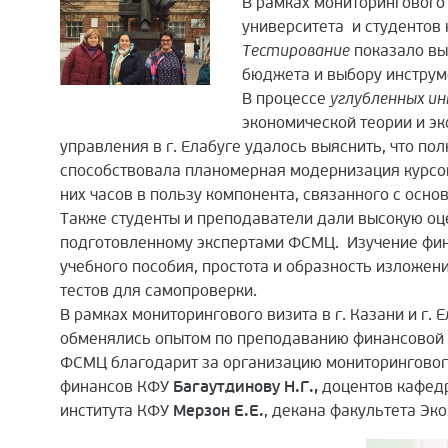
В рамках мониторингового
университета и студентов
Тестирование
показало вы
бюджета и выбору инструм
В процессе
углубленных и
экономической теории и эк
управления в г. Елабуге удалось выяснить, что п
способствовала планомерная модернизация курсо
них часов в пользу компонента, связанного с осн
Также студенты и преподаватели дали высокую оц
подготовленному экспертами ФСМЦ. Изучение фин
учебного пособия, простота и образность изложен
тестов для самопроверки.
В рамках мониторингового визита в г. Казани и г.
обменялись опытом по преподаванию финансовой 
ФСМЦ благодарит за организацию мониторингового
финансов КФУ
Багаутдинову Н.Г.,
доцентов кафедр
института КФУ
Мерзон Е.Е.
, декана факультета Эк