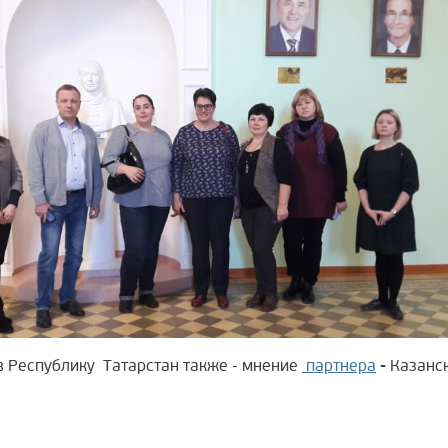
в Республику Татарстан также - мнение
партнера
-
Казанс