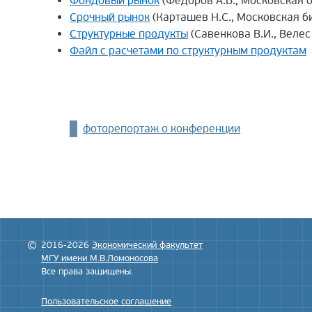
Фондовый рынок
(Федоров А.Б., Московская 
Срочный рынок
(Карташев Н.С., Московская б
Структурные продукты
(Савенкова В.И., Велес
Файл с расчетами по структурным продуктам
фоторепортаж о конференции
2016-2026
Экономический факультет
МГУ имени М.В.Ломоносова
Все права защищены.
Пользовательское соглашение