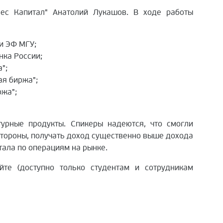
лес Капитал" Анатолий Лукашов. В ходе работы
и ЭФ МГУ;
нка России;
";
ая биржа";
ржа";
турные продукты. Спикеры надеются, что смогли
стороны, получать доход существенно выше дохода
тала по операциям на рынке.
йте (доступно только студентам и сотрудникам