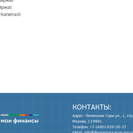
биржа)
иржа)
 Капитал)
КОНТАКТЫ:
Адрес: Ленинские Горы ул., 1, стр.
Москва, 119991
Телефон: +7-(495)-939-35-37
EMail:
info@fingramota.econ.msu.