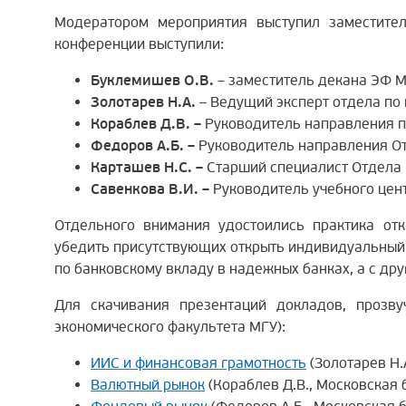
Модератором мероприятия выступил заместител
конференции выступили:
Буклемишев О.В.
– заместитель декана ЭФ М
Золотарев Н.А.
– Ведущий эксперт отдела по
Кораблев Д.В. –
Руководитель направления 
Федоров А.Б. –
Руководитель направления От
Карташев Н.С. –
Старший специалист Отдела 
Савенкова В.И. –
Руководитель учебного цен
Отдельного внимания удостоились практика отк
убедить присутствующих открыть индивидуальный 
по банковскому вкладу в надежных банках, а с др
Для скачивания презентаций докладов, прозву
экономического факультета МГУ):
ИИС и финансовая грамотность
(Золотарев Н.А
Валютный рынок
(Кораблев Д.В., Московская 