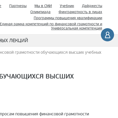
е
Партнеры
Мы в СМИ
Учебник
Дайджесты
Олимпиада
Финграмотность в лицах
Программы повышения квалификации
Единая рамка компетенций по финансовой грамотности и
Универсальная компетенция
НЫХ ЛЕКЦИЙ
нсовой грамотности обучающихся высших учебных
ОБУЧАЮЩИХСЯ ВЫСШИХ
 вопросам повышения финансовой грамотности