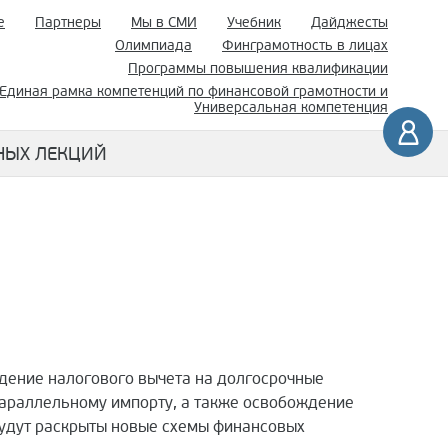
е
Партнеры
Мы в СМИ
Учебник
Дайджесты
Олимпиада
Финграмотность в лицах
Программы повышения квалификации
Единая рамка компетенций по финансовой грамотности и
Универсальная компетенция
НЫХ ЛЕКЦИЙ
едение налогового вычета на долгосрочные
араллельному импорту, а также освобождение
 будут раскрыты новые схемы финансовых