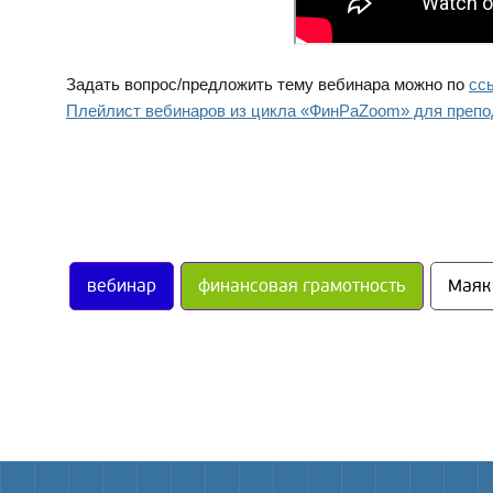
Задать вопрос/предложить тему вебинара можно по 
сс
Плейлист вебинаров из цикла «ФинРаZoom» для препод
вебинар
финансовая грамотность
Маяк