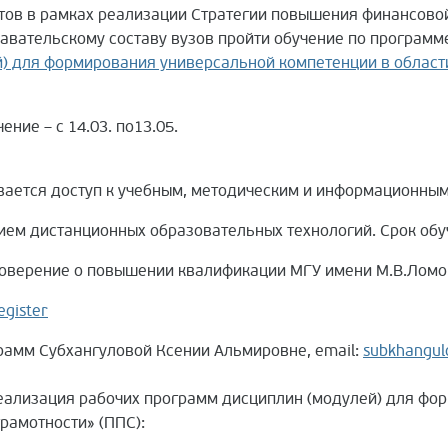
ов в рамках реализации Стратегии повышения финансовой
авательскому составу вузов пройти обучение по програм
) для формирования универсальной компетенции в области
ние – с 14.03. по13.05.
вается доступ к учебным, методическим и информационны
ием дистанционных образовательных технологий. Срок обуч
оверение о повышении квалификации МГУ имени М.В.Ломо
egister
рамм Субхангуловой Ксении Альмировне, email:
subkhangu
еализация рабочих программ дисциплин (модулей) для фор
рамотности» (ППС):