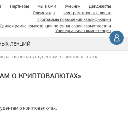
е
Партнеры
Мы в СМИ
Учебник
Дайджесты
Олимпиада
Финграмотность в лицах
Программы повышения квалификации
Единая рамка компетенций по финансовой грамотности и
Универсальная компетенция
НЫХ ЛЕКЦИЙ
ак рассказывать студентам о криптовалютах»
ТАМ О КРИПТОВАЛЮТАХ»
студентам о криптовалютах.