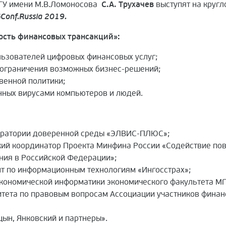
МГУ имени М.В.Ломоносова
С.А. Трухачев
выступят на круг
Conf.Russia 2019.
сть финансовых трансакций»:
ьзователей цифровых финансовых услуг;
е ограничения возможных бизнес-решений;
венной политики;
нных вирусами компьютеров и людей.
оратории доверенной среды «ЭЛВИС-ПЛЮС»;
ский координатор Проекта Минфина России «Содействие п
ния в Российской Федерации»;
нт по информационным технологиям «Ингосстрах»;
экономической информатики экономического факультета М
итета по правовым вопросам Ассоциации участников фина
цын, Янковский и партнеры».