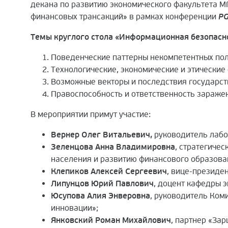
декана по развитию экономического факультета 
финансовых трансакций» в рамках конференции
PG
Темы круглого стола
«Информационная безопасно
Поведенческие паттерны некомпетентных пол
Технологические, экономические и этически
Возможные векторы и последствия государст
Правоспособность и ответственность зараже
В мероприятии примут участие:
Вернер Олег Витальевич,
руководитель лаб
Зеленцова Анна Владимировна
, стратегиче
населения и развитию финансового образова
Клепиков Алексей Сергеевич
, вице-президе
Липунцов Юрий Павлович
, доцент кафедры 
Юсупова Алия Энверовна
, руководитель Ком
инновации»;
Янковский Роман Михайлович
, партнер «Зар