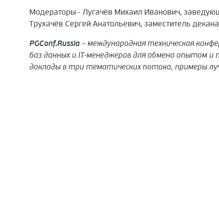
Модераторы - Лугачёв Михаил Иванович, заведую
Трухачёв Сергей Анатольевич, заместитель декан
PGConf.Russia
– международная техническая конфе
баз данных и IT-менеджеров для обмена опытом и 
доклады в три тематических потока, примеры луч